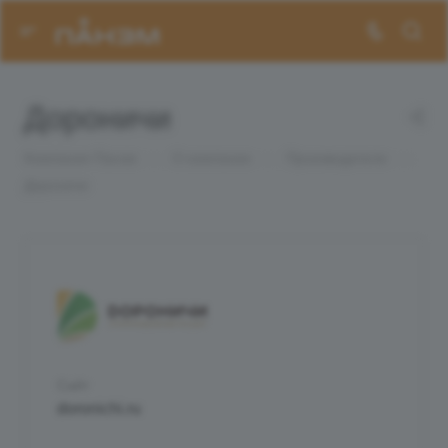
Дороничи
Компания Панэм
—
О компании
—
Производители
—
Дороничи
Сайт
doronichi.ru