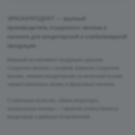
ЭРКОНПРОДУКТ — крупный
производитель сгущенного молока и
начинок для кондитерской и хлебопекарной
продукции.
Широкий ассортимент продукции: цельное
сгущенное молоко с сахаром, вареное сгущенное
молоко, начинки кондитерские на молочной основе
термостабильные, кремы и фруктовые начинки.
Стабильное качество, гибкие рецептуры,
натуральные основы — гарантия успеха бизнеса
кондитеров и доверия потребителей.