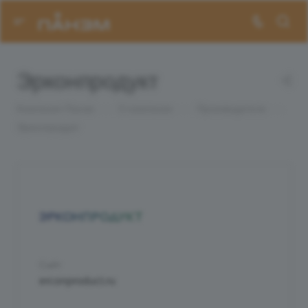
Эрконпродукт
Компания Панэм
—
О компании
—
Производители
—
Эрконпродукт
Сайт
erconproduct.ru