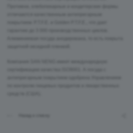
Противни, хлебопекарные и кондитерские формы
отличаются качественным антипригарным
покрытием: P.T.F.E. и Golden P.T.F.E., что дает
гарантию до 3 000 производственных циклов.
Алюминиевая посуда анодирована, то есть покрыта
защитной оксидной пленкой.
Компания SAN NENG имеет международную
сертификацию качества ISO9001. А посуда с
антипригарным покрытием одобрена Управлением
по контролю пищевых продуктов и лекарственных
средств (США).
Назад к списку