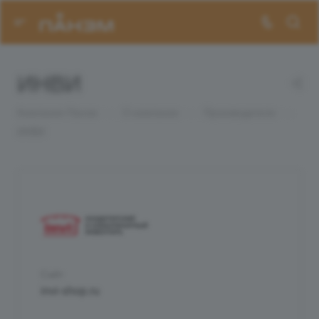
ИНВИ
Компания Панэм
—
О компании
—
Производители
—
ИНВИ
Сайт
invi-shop.ru