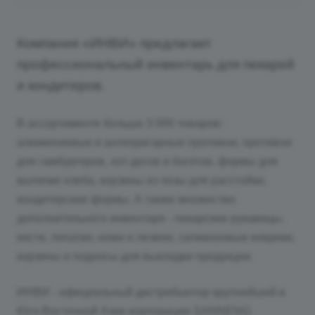
Компания «ИНВИ» предлагает
профессиональный инвентарь для пекарей
и кондитеров.
В ассортименте больше 3 000 товаров:
алюминиевые и антипригарные противни, противни
для гамбургеров, хот-догов и багетов, формы для
выпечки хлеба, корзины из лозы для расстойки,
кондитерские формы. А также множество
дополнительного инвентаря - пекарские рукавицы,
кисти, лопатки, ножи и лезвия, силиконовые коврики,
корзины и подносы для выкладки продукции.
ИНВИ - официальный дистрибьютор крупнейшей в
Юго-Восточной Азии корпорации SANNENG.