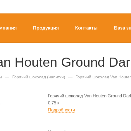
мпания
Продукция
Контакты
База з
n Houten Ground Dark
ы
—
Горячий шоколад (напитки)
—
Горячий шоколад Van Houten
Горячий шоколад Van Houten Ground Dar
0,75 кг
Подробности