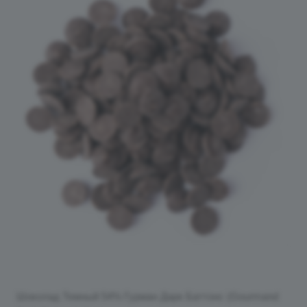
Шоколад Темный 54% Гурман Дарк Баттонс (Gourmand