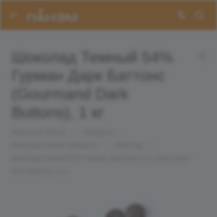
Шоколад Темный 54%
Гурман Дарк Баттонс
(Gourmand Dark
Buttons), 1 кг
Компания Панэм
—
Продукты
—
Шоколад и какао-продукты
—
Шоколад
—
Шоколад Темный 54% Гурман Дарк Баттонс (Gourmand
Dark Buttons), 1 кг