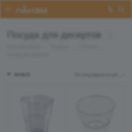
Посуда для десертов
2
Компания Панэм
—
Продукты
—
Упаковка
—
Посуда для десертов
По популярности (убывание)
ФИЛЬТР