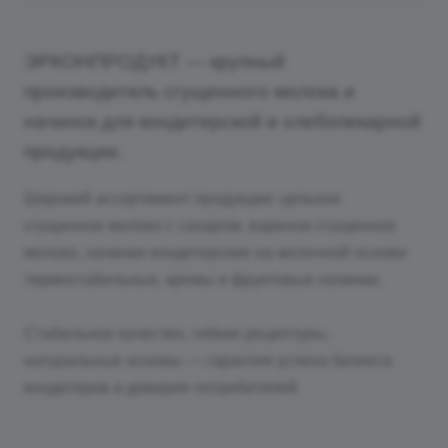
ЭРКОНПРОДУКТ — крупный
производитель сгущенного молока и
начинок для кондитерской и хлебопекарной
продукции.
Широкий ассортимент продукции: цельное
сгущенное молоко с сахаром, вареное сгущенное
молоко, начинки кондитерские на молочной основе
термостабильные, кремы и фруктовые начинки.
Стабильное качество, гибкие рецептуры,
натуральные основы — гарантия успеха бизнеса
кондитеров и доверия потребителей.