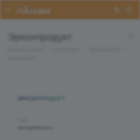
Эрконпродукт
Компания Панэм
—
О компании
—
Производители
—
Эрконпродукт
Сайт
erconproduct.ru