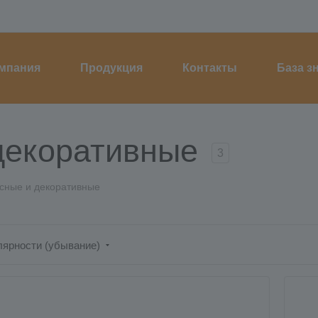
мпания
Продукция
Контакты
База з
декоративные
3
сные и декоративные
лярности (убывание)