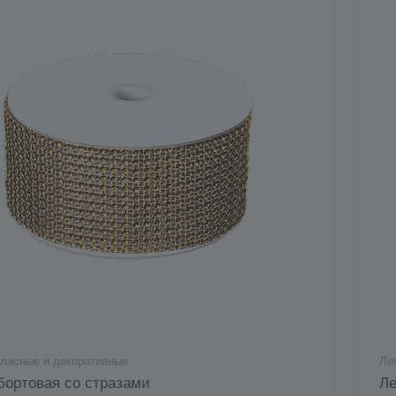
тласные и декоративные
Ле
бортовая со стразами
Ле