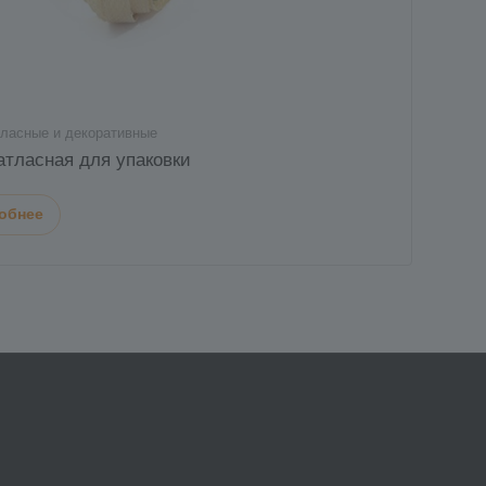
тласные и декоративные
атласная для упаковки
обнее