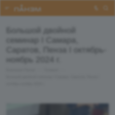
Большой двойной
семинар I Самара,
Саратов, Пенза I октябрь-
ноябрь 2024 г.
Компания Панэм
—
Галерея
—
Большой двойной семинар I Самара, Саратов, Пенза I
октябрь-ноябрь 2024 г.